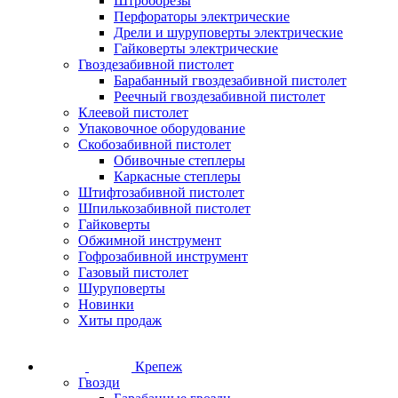
Штроборезы
Перфораторы электрические
Дрели и шуруповерты электрические
Гайковерты электрические
Гвоздезабивной пистолет
Барабанный гвоздезабивной пистолет
Реечный гвоздезабивной пистолет
Клеевой пистолет
Упаковочное оборудование
Скобозабивной пистолет
Обивочные степлеры
Каркасные степлеры
Штифтозабивной пистолет
Шпилькозабивной пистолет
Гайковерты
Обжимной инструмент
Гофрозабивной инструмент
Газовый пистолет
Шуруповерты
Новинки
Хиты продаж
Крепеж
Гвозди