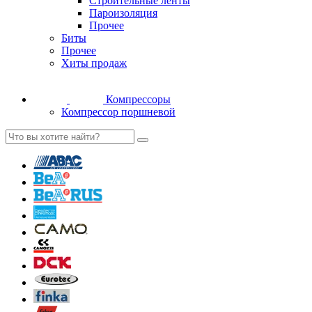
Строительные ленты
Пароизоляция
Прочее
Биты
Прочее
Хиты продаж
Компрессоры
Компрессор поршневой