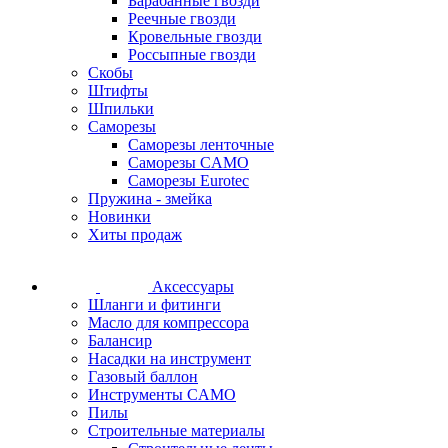
Барабанные гвозди
Реечные гвозди
Кровельные гвозди
Россыпные гвозди
Скобы
Штифты
Шпильки
Саморезы
Саморезы ленточные
Саморезы CAMO
Саморезы Eurotec
Пружина - змейка
Новинки
Хиты продаж
Аксессуары
Шланги и фитинги
Масло для компрессора
Балансир
Насадки на инструмент
Газовый баллон
Инструменты CAMO
Пилы
Строительные материалы