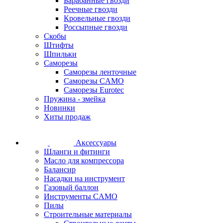
Барабанные гвозди
Реечные гвозди
Кровельные гвозди
Россыпные гвозди
Скобы
Штифты
Шпильки
Саморезы
Саморезы ленточные
Саморезы CAMO
Саморезы Eurotec
Пружина - змейка
Новинки
Хиты продаж
Аксессуары
Шланги и фитинги
Масло для компрессора
Балансир
Насадки на инструмент
Газовый баллон
Инструменты CAMO
Пилы
Строительные материалы