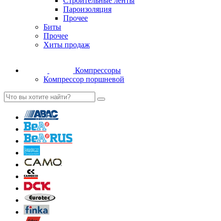
Строительные ленты
Пароизоляция
Прочее
Биты
Прочее
Хиты продаж
Компрессоры
Компрессор поршневой