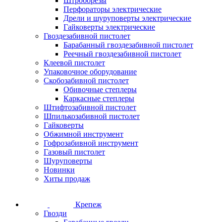
Штроборезы
Перфораторы электрические
Дрели и шуруповерты электрические
Гайковерты электрические
Гвоздезабивной пистолет
Барабанный гвоздезабивной пистолет
Реечный гвоздезабивной пистолет
Клеевой пистолет
Упаковочное оборудование
Скобозабивной пистолет
Обивочные степлеры
Каркасные степлеры
Штифтозабивной пистолет
Шпилькозабивной пистолет
Гайковерты
Обжимной инструмент
Гофрозабивной инструмент
Газовый пистолет
Шуруповерты
Новинки
Хиты продаж
Крепеж
Гвозди