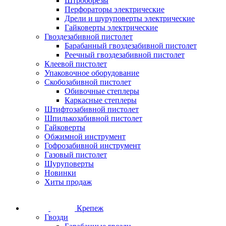
Штроборезы
Перфораторы электрические
Дрели и шуруповерты электрические
Гайковерты электрические
Гвоздезабивной пистолет
Барабанный гвоздезабивной пистолет
Реечный гвоздезабивной пистолет
Клеевой пистолет
Упаковочное оборудование
Скобозабивной пистолет
Обивочные степлеры
Каркасные степлеры
Штифтозабивной пистолет
Шпилькозабивной пистолет
Гайковерты
Обжимной инструмент
Гофрозабивной инструмент
Газовый пистолет
Шуруповерты
Новинки
Хиты продаж
Крепеж
Гвозди