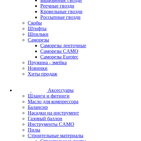
Барабанные гвозди
Реечные гвозди
Кровельные гвозди
Россыпные гвозди
Скобы
Штифты
Шпильки
Саморезы
Саморезы ленточные
Саморезы CAMO
Саморезы Eurotec
Пружина - змейка
Новинки
Хиты продаж
Аксессуары
Шланги и фитинги
Масло для компрессора
Балансир
Насадки на инструмент
Газовый баллон
Инструменты CAMO
Пилы
Строительные материалы