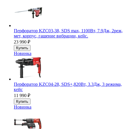
Перфоратор KZC03-38, SDS max, 1100Вт, 7.9Дж, 2реж,
мет, корпус, гашение вибрации, кейс.
23 990
₽
Купить
Новинка
Перфоратор KZC04-28, SDS+,820Вт, 3.3Дж, 3 режима,
кейс
11 990
₽
Купить
Новинка