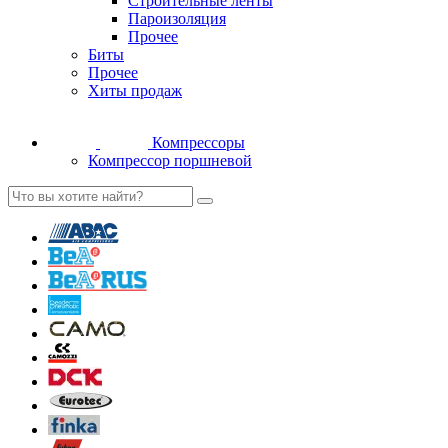
Строительные ленты
Пароизоляция
Прочее
Биты
Прочее
Хиты продаж
Компрессоры
Компрессор поршневой