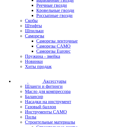
Барабанные гвозди
Реечные гвозди
Кровельные гвозди
Россыпные гвозди
Скобы
Штифты
Шпильки
Саморезы
Саморезы ленточные
Саморезы CAMO
Саморезы Eurotec
Пружина - змейка
Новинки
Хиты продаж
Аксессуары
Шланги и фитинги
Масло для компрессора
Балансир
Насадки на инструмент
Газовый баллон
Инструменты CAMO
Пилы
Строительные материалы