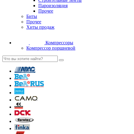
Строительные ленты
Пароизоляция
Прочее
Биты
Прочее
Хиты продаж
Компрессоры
Компрессор поршневой