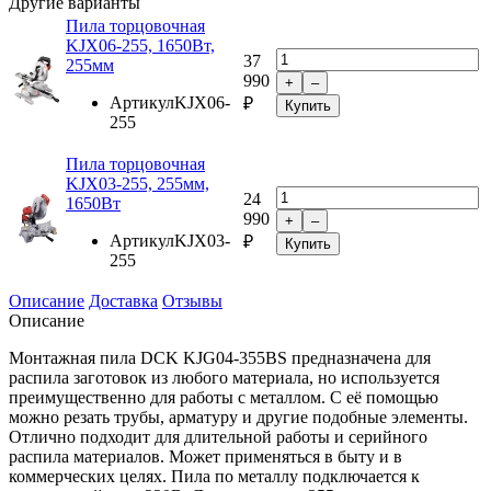
Другие варианты
Пила торцовочная
KJX06-255, 1650Вт,
37
255мм
990
+
–
Артикул
KJX06-
₽
Купить
255
Пила торцовочная
KJX03-255, 255мм,
24
1650Вт
990
+
–
Артикул
KJX03-
₽
Купить
255
Описание
Доставка
Отзывы
Описание
Монтажная пила DCK KJG04-355BS предназначена для
распила заготовок из любого материала, но используется
преимущественно для работы с металлом. С её помощью
можно резать трубы, арматуру и другие подобные элементы.
Отлично подходит для длительной работы и серийного
распила материалов. Может применяться в быту и в
коммерческих целях. Пила по металлу подключается к