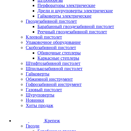
Штроборезы
Перфораторы электрические
Дрели и шуруповерты электрические
Гайковерты электрические
Гвоздезабивной пистолет
Барабанный гвоздезабивной пистолет
Реечный гвоздезабивной пистолет
Клеевой пистолет
Упаковочное оборудование
Скобозабивной пистолет
Обивочные степлеры
Каркасные степлеры
Штифтозабивной пистолет
Шпилькозабивной пистолет
Гайковерты
Обжимной инструмент
Гофрозабивной инструмент
Газовый пистолет
Шуруповерты
Новинки
Хиты продаж
Крепеж
Гвозди